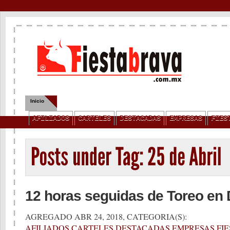
Inicio
Quienes Somos
Servicios
Contacto
Privacidad
AFILIADOS
CARTELES
DESTACADAS
EMPRESAS
FIES
12 horas seguidas de Toreo en 
AGREGADO ABR 24, 2018, CATEGORIA(S):
AFILIADOS
,
CARTELES
,
DESTACADAS
,
EMPRESAS
,
FI