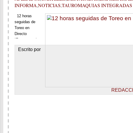
INFORMA
,
NOTICIAS
,
TAUROMAQUIAS INTEGRADAS
12 horas
seguidas de
Toreo en
Directo
“Encuentro de
Tauromaquias”,
Escrito por
hace historia
este 25 de
Abril de 2018,
Retransmitiendo
12 horas
seguidas de
Toreo en
REDACC
Directo, desde
el Campo de
las Pruebas de
Selección para
“Encuentro de
Tauromaquias”.
Quién sabe si