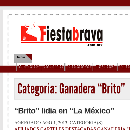
Inicio
Quienes Somos
Servicios
Contacto
Privacidad
AFILIADOS
CARTELES
DESTACADAS
EMPRESAS
FIES
“Brito” lidia en “La México”
AGREGADO AGO 1, 2013, CATEGORIA(S):
AFILIADOS
,
CARTELES
,
DESTACADAS
,
GANADERÍA "