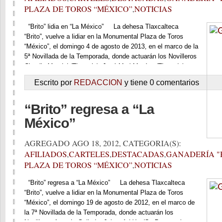
PLAZA DE TOROS “MÉXICO”
,
NOTICIAS
“Brito” lidia en “La México” La dehesa Tlaxcalteca
“Brito”, vuelve a lidiar en la Monumental Plaza de Toros
“México”, el domingo 4 de agosto de 2013, en el marco de la
5ª Novillada de la Temporada, donde actuarán los Novilleros
Claudio Montiel (Tlaxcala), José Mari Macías (Tlaxcala),
Christian Verdín (Guadalajara), Tomas Martínez (Venezuela),
Escrito por
REDACCION
y tiene 0 comentarios
Gabriel Sánchez “El Gaby” […]
“Brito” regresa a “La
México”
AGREGADO AGO 18, 2012, CATEGORIA(S):
AFILIADOS
,
CARTELES
,
DESTACADAS
,
GANADERÍA "
PLAZA DE TOROS “MÉXICO”
,
NOTICIAS
“Brito” regresa a “La México” La dehesa Tlaxcalteca
“Brito”, vuelve a lidiar en la Monumental Plaza de Toros
“México”, el domingo 19 de agosto de 2012, en el marco de
la 7ª Novillada de la Temporada, donde actuarán los