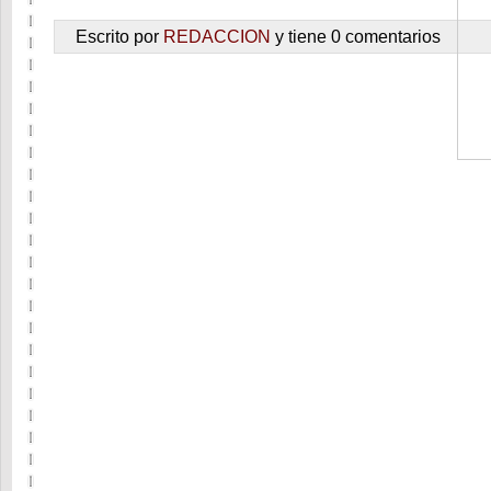
Novilleros Antonio Galindo, Jaime Adrián (Se Presenta),
Miguel de Pablo (Se Presenta – Español). […]
Escrito por
REDACCION
y tiene 0 comentarios