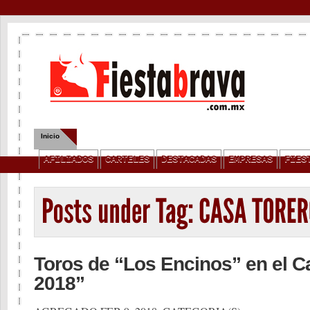
Inicio
Quienes Somos
Servicios
Contacto
Privacidad
AFILIADOS
CARTELES
DESTACADAS
EMPRESAS
FIES
Toros de “Los Encinos” en el C
2018”