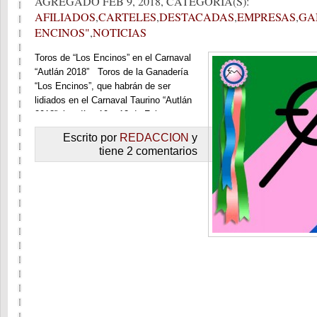
AGREGADO FEB 9, 2018, CATEGORIA(S):
AFILIADOS
,
CARTELES
,
DESTACADAS
,
EMPRESAS
,
GA
ENCINOS"
,
NOTICIAS
Toros de “Los Encinos” en el Carnaval
“Autlán 2018” Toros de la Ganadería
“Los Encinos”, que habrán de ser
lidiados en el Carnaval Taurino “Autlán
2018”, los días 10 y 12 de Febrero.
Todas las imágenes disponibles
Escrito por
REDACCION
y
gratuitamente para su publicación y
tiene 2 comentarios
reproducción, en su explorador de
Internet, con resolución y tamaño
suficiente, con solamente oprimir sobre
la […]