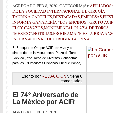
AGREGADO FEB 8, 2020, CATEGORIA(S):
AFILIADOS
,
DE LA SOCIEDAD INTERNACIONAL DE CIRUGÍA
TAURINA
,
CARTELES
,
DESTACADAS
,
EMPRESAS
,
FIES
INFORMA
,
GANADERÍA "LOS ENCINOS"
,
GRUPO ACI
ELOY CAVAZOS
,
MONUMENTAL PLAZA DE TOROS
“MÉXICO”
,
NOTICIAS
,
PROGRAMA "FIESTA BRAVA"
,
S
INTERNACIONAL DE CIRUGÍA TAURINA
El Estoque de Oro por ACIR, en vivo y en
directo desde la Monumental Plaza de Toros
“México”, con Toros de Diversas Ganaderías,
para los Triunfadores Hispanos Enrique Ponce,
Antonio Ferrera y José Antonio “Morante de la
Puebla”, alternando con los Triunfadores
Escrito por
REDACCION
y tiene 0
Mexicanos José Mauricio, Joselito Adame y
comentarios
Luis David, a beneficio de la Asociación
Nacional de Matadores de Toros y Novillos,
El 74° Aniversario de
Rejoneadores y Similares, para asegurar la
atención Médica, y los servicios que
La México por ACIR
proporciona a sus agremiados.
AGREGADO FEB 2, 2020,