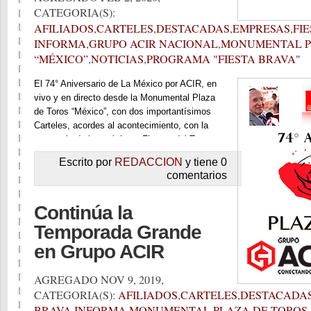
CATEGORIA(S):
AFILIADOS
,
CARTELES
,
DESTACADAS
,
EMPRESAS
,
FI
INFORMA
,
GRUPO ACIR NACIONAL
,
MONUMENTAL P
“MÉXICO”
,
NOTICIAS
,
PROGRAMA "FIESTA BRAVA"
El 74° Aniversario de La México por ACIR, en
vivo y en directo desde la Monumental Plaza
de Toros “México”, con dos importantísimos
Carteles, acordes al acontecimiento, con la
presencia de las máximas Figuras del Toreo
Mundial, los días 3 y 5 de Febrero, en punto de
Escrito por
REDACCION
y tiene 0
las 16:20 horas (-6 GMT), con la Imagen
comentarios
Taurina de Grupo ACIR, por Radio Felicidad
1180 AM “Los Mejores Momentos”.
Continúa la
Temporada Grande
en Grupo ACIR
AGREGADO NOV 9, 2019,
CATEGORIA(S):
AFILIADOS
,
CARTELES
,
DESTACADA
BRAVA INFORMA
,
MONUMENTAL PLAZA DE TOROS