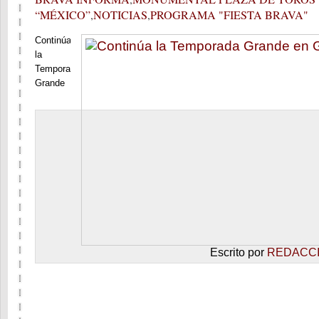
“MÉXICO”
,
NOTICIAS
,
PROGRAMA "FIESTA BRAVA"
Continúa
la
Temporada
Grande
en
Grupo
ACIR,
desde la
Monumental
Plaza
de Toros
“México”,
desde
donde le
llevaremos
Escrito por
REDACC
la
Segunda
Corrida
de la
“Temporada