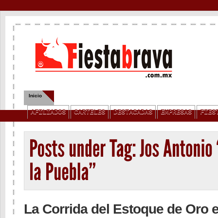
Inicio
Quienes Somos
Servicios
Contacto
Privacidad
AFILIADOS
CARTELES
DESTACADAS
EMPRESAS
FIES
La Corrida del Estoque de Oro 